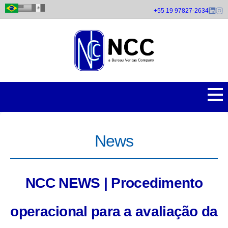
Pular
+55 19 97827-2634
para
o
conteúdo
principal
News
NCC NEWS | Procedimento
operacional para a avaliação da